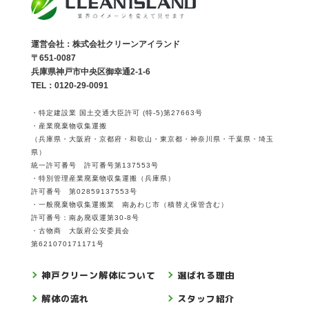
運営会社：株式会社クリーンアイランド
〒651-0087
兵庫県神戸市中央区御幸通2-1-6
TEL：0120-29-0091
・特定建設業 国土交通大臣許可 (特-5)第27663号
・産業廃棄物収集運搬
（兵庫県・大阪府・京都府・和歌山・東京都・神奈川県・千葉県・埼玉
県）
統一許可番号 許可番号第137553号
・特別管理産業廃棄物収集運搬（兵庫県）
許可番号 第02859137553号
・一般廃棄物収集運搬業 南あわじ市（積替え保管含む）
許可番号：南あ廃収運第30-8号
・古物商 大阪府公安委員会
第621070171171号
神戸クリーン解体について
選ばれる理由
解体の流れ
スタッフ紹介