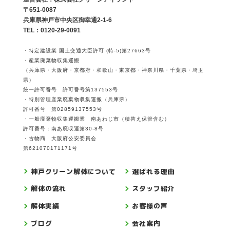
〒651-0087
兵庫県神戸市中央区御幸通2-1-6
TEL：0120-29-0091
・特定建設業 国土交通大臣許可 (特-5)第27663号
・産業廃棄物収集運搬
（兵庫県・大阪府・京都府・和歌山・東京都・神奈川県・千葉県・埼玉
県）
統一許可番号 許可番号第137553号
・特別管理産業廃棄物収集運搬（兵庫県）
許可番号 第02859137553号
・一般廃棄物収集運搬業 南あわじ市（積替え保管含む）
許可番号：南あ廃収運第30-8号
・古物商 大阪府公安委員会
第621070171171号
神戸クリーン解体について
選ばれる理由
解体の流れ
スタッフ紹介
解体実績
お客様の声
ブログ
会社案内