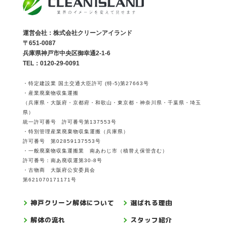
運営会社：株式会社クリーンアイランド
〒651-0087
兵庫県神戸市中央区御幸通2-1-6
TEL：0120-29-0091
・特定建設業 国土交通大臣許可 (特-5)第27663号
・産業廃棄物収集運搬
（兵庫県・大阪府・京都府・和歌山・東京都・神奈川県・千葉県・埼玉
県）
統一許可番号 許可番号第137553号
・特別管理産業廃棄物収集運搬（兵庫県）
許可番号 第02859137553号
・一般廃棄物収集運搬業 南あわじ市（積替え保管含む）
許可番号：南あ廃収運第30-8号
・古物商 大阪府公安委員会
第621070171171号
神戸クリーン解体について
選ばれる理由
解体の流れ
スタッフ紹介